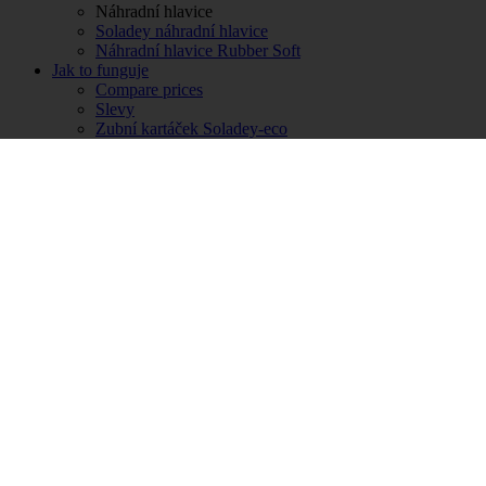
Náhradní hlavice
Soladey náhradní hlavice
Náhradní hlavice Rubber Soft
Jak to funguje
Compare prices
Slevy
Zubní kartáček Soladey-eco
Technologie Soladey
Historie kartáčku
Jak Soladey-eco používat
Dotek světla
Zubní kartáček Soladey ION5
Jak Soladey ION5 funguje
Váš zářivý úsměv
Jak Soladey ION5 používat
Výhody používaní
Výhody používaní
Vysoká úroveň dentální péče
Komplexní zubní péče
Prevence proti kazům
Technicky pokrokové metódy
Úspora
Šetřite peníze
Šetřite čas
Ušetřete přírodu