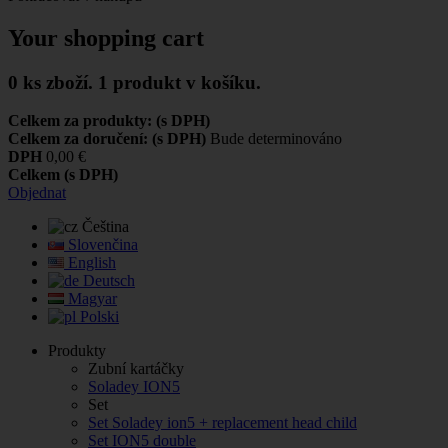
Your shopping cart
0
ks zboží.
1 produkt v košíku.
Celkem za produkty: (s DPH)
Celkem za doručení: (s DPH)
Bude determinováno
DPH
0,00 €
Celkem (s DPH)
Objednat
Čeština
Slovenčina
English
Deutsch
Magyar
Polski
Produkty
Zubní kartáčky
Soladey ION5
Set
Set Soladey ion5 + replacement head child
Set ION5 double