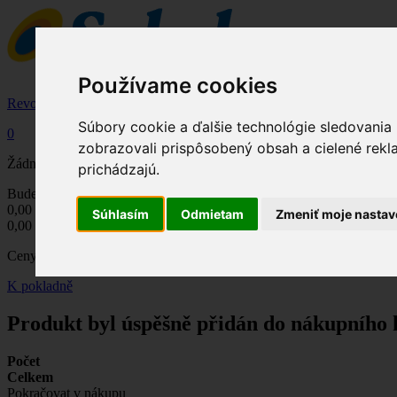
Používame cookies
Revoluční zubní kartáček, aktivován světlem
Súbory cookie a ďalšie technológie sledovania
0
zobrazovali prispôsobený obsah a cielené rekl
Žádné produkty
prichádzajú.
Bude determinováno
Doručení
0,00 €
DPH
Súhlasím
Odmietam
Zmeniť moje nastav
0,00 €
Celkem
Ceny jsou s DPH
K pokladně
Produkt byl úspěšně přidán do nákupního 
Počet
Celkem
Pokračovat v nákupu