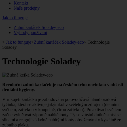
Kontakt
Naše prodejny
Jak to funguje
Zubní kartáček Soladey-eco
Výhody používaní
>
Jak to funguje
>
Zubní kartáček Soladey-eco
>
Technologie
Soladey
Technologie Soladey
Revoluční zubní kartáček je na českém trhu novinkou v oblasti
dentální hygieny.
V rukojeti kartáčku je zabudována polovodičová titandioxidová
tyčinka, která se aktivuje jakýmkoliv světelným zdrojem (denním
světlem, zářivkou v koupelně, čirou zářivkou). Po aktivaci světlem
začne vylučovat záporné nabité ionty. Ty se v ústní dutině smísí se
slinami a reagují s kladně nabitými ionty obsaženými v kyselině ze
zubního plaku.