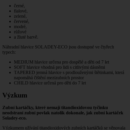
černé,
fialové,
zelené,
červené,
modré,
růžové
a žluté barvě.
Náhradní hlavice SOLADEY-ECO jsou dostupné ve čtyřech
typech:
MEDIUM hlavice určena pro dospělé a děti od 7 let
SOFT hlavice vhodná pro lidi s citlivými dásněmi
TAPERED jemná hlavice s prodlouženými štětinkami, která
napomáhá čištění mezizubních prostor
CHILD hlavice určená pro děti do 7 let
Výzkum
Zubní kartáčky, které nemají titandioxidovou tyčinku
neodstraní zubní povlak natolik dokonale, jak zubní kartáček
Soladey-eco.
Výzkumem užívání titandioxidových zubních kartáčků se věnovala