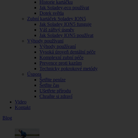
Historie kartáčku
Jak Soladey-eco používat
Dotek světla
Zubní kartáček Soladey ION5
Jak Soladey ION5 funguje
Váš zářivý úsměv
Jak Soladey ION5 používat
Výhody používaní
Výhody používaní
Vysoká úroveň dentální péče
Komplexní zubní péče
Prevence proti kazům
Technicky pokrokové metódy
Úspora
Šetřite peníze
Šetřite čas
Ušetřete přírodu
Chraňte si zdraví
Video
Kontakt
Blog