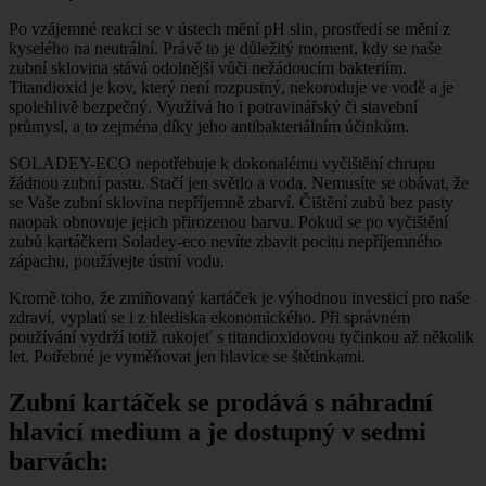
Po vzájemné reakci se v ústech mění pH slin, prostředí se mění z
kyselého na neutrální. Právě to je důležitý moment, kdy se naše
zubní sklovina stává odolnější vůči nežádoucím bakteriím.
Titandioxid je kov, který není rozpustný, nekoroduje ve vodě a je
spolehlivě bezpečný. Využívá ho i potravinářský či stavební
průmysl, a to zejména díky jeho antibakteriálním účinkům.
SOLADEY-ECO nepotřebuje k dokonalému vyčištění chrupu
žádnou zubní pastu. Stačí jen světlo a voda. Nemusíte se obávat, že
se Vaše zubní sklovina nepříjemně zbarví. Čištění zubů bez pasty
naopak obnovuje jejich přirozenou barvu. Pokud se po vyčištění
zubů kartáčkem Soladey-eco nevíte zbavit pocitu nepříjemného
zápachu, používejte ústní vodu.
Kromě toho, že zmiňovaný kartáček je výhodnou investicí pro naše
zdraví, vyplatí se i z hlediska ekonomického. Při správném
používání vydrží totiž rukojeť s titandioxidovou tyčinkou až několik
let. Potřebné je vyměňovat jen hlavice se štětinkami.
Zubní kartáček se prodává s náhradní
hlavicí medium a je dostupný v sedmi
barvách: