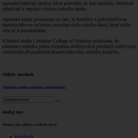
japonská klinická zpráva, která potvrdila, že tyto kartáčky efektivně
přispívají k regulaci výskytu zubního plaku.
Japonská studie poukazuje na fakt, že kartáčky s polovidočovou
titandioxidovou tyčinkou zmenšují riziko zánětu dásní, které může
vést až k paradontitíde.
Klinická studie Canadian College of Dentistry prokázala, že
eliminace zubního plaku (zejména obličejových plochách zubů) byla
viditelnější při používání titandioxidového zubního kartáčku.
Odběr novinek
Zadáním e-mailu souhlasíte s podmínkami.
sleduj nás
Sledujte nás, sdílejte a získejte slevu!
Facebook