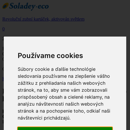
Revoluční zubní kartáček, aktivován světlem
0
Žádné produkty
Bude determinováno
Doručení
0,00 €
DPH
Používame cookies
0,00 €
Celkem
Súbory cookie a ďalšie technológie
Ceny jsou s DPH
sledovania používame na zlepšenie vášho
K pokladně
zážitku z prehliadania našich webových
stránok, na to, aby sme vám zobrazovali
Produkt byl úspěšně přidán do nákupního
prispôsobený obsah a cielené reklamy, na
košíku
analýzu návštevnosti našich webových
stránok a na pochopenie toho, odkiaľ naši
Počet
Celkem
návštevníci prichádzajú.
Pokračovat v nákupu