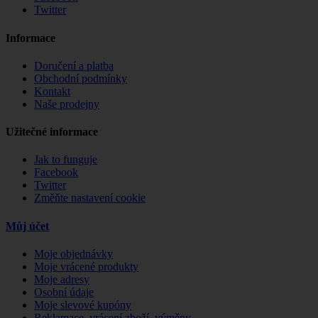
Twitter
Informace
Doručení a platba
Obchodní podmínky
Kontakt
Naše prodejny
Užitečné informace
Jak to funguje
Facebook
Twitter
Změňte nastavení cookie
Můj účet
Moje objednávky
Moje vrácené produkty
Moje adresy
Osobní údaje
Moje slevové kupóny
Reklamace, vrácení zboží, výměny ...