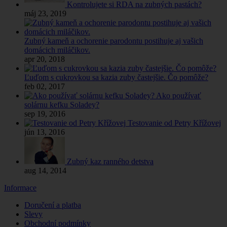
Kontrolujete si RDA na zubných pastách?
máj 23, 2019
Zubný kameň a ochorenie parodontu postihuje aj vašich
domácich miláčikov.
apr 20, 2018
Ľuďom s cukrovkou sa kazia zuby častejšie. Čo pomôže?
feb 02, 2017
Ako používať
solárnu kefku Soladey?
sep 19, 2016
Testovanie od Petry Křížovej
jún 13, 2016
Zubný kaz ranného detstva
aug 14, 2014
Informace
Doručení a platba
Slevy
Obchodní podmínky