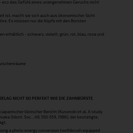
ey- eco das Gefühl eines unangenehmen Geruchs nicht
it ist, macht sie sich auch aus ökonomischer Sicht
Jahre. Es müssen nur die Köpfe mit den Borsten
erhältlich - schwarz, violett, grün, rot, blau, rosa und
nzwischenräume
BELAG NICHT SO PERFEKT WIE DIE ZAHNBÜRSTE
panischer klinischer Bericht (Kusonoki et al. A study
saka Odont. Soc. , 49, 550-559, 1986), der bestätigte,
ägt.
e using a photo energy conversion toothbrush equipped