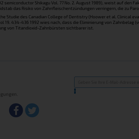
O2 semiconductor Shikagu Vol. 77 No. 2. August 1989), weist auf den Fa
idstab das Risiko von Zahnfleischentzündungen verringern, die zu Pa
sche Studie des Canadian College of Dentistry (Hoower et al. Clinical eva
ol 19. 434-436 1992 wies nach, dass die Eliminierung von Zahnbelag (v
g von Titandioxid-Zahnbürsten sichtbarer ist.
ingungen.