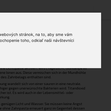
 webových stránok, na to, aby sme vám
ochopenie toho, odkiaľ naši návštevníci
Ihrem Warenkorb.
eine Lichtquelle aktiviert wird (Tageslicht, Glühlampe im
adene Ionen aus. Diese vermischen sich in der Mundhöhle
re des Zahnbelags enthalten sind.
ung wandelt sich von einer sauren in eine neutrale.
higer gegen unerwünschte Bakterien wird. Titandioxid
icher ist. Es wird auch in der Lebensmittel- oder
irkung.
s genügen Licht und Wasser. Sie müssen keine Angst
ne ohne Zahnpasta erneuert ganz im Gegenteil dessen