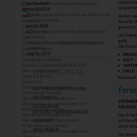
natürlich
Deutsch
Ako používať solárnu kefku Soladey?
loswerde
sep 19, 2016
Magyar
Testovanie
Polski
Außer, da
od Petry Křížovej
Produkte
bezahlt. 
jún 13, 2016
Zahnbürsten
gewechse
Soladey ION5
Die Zahnb
Set
gelb.
How I had to cancel my dental hygiene
Set Soladey ion5 + replacement head child
Die Ersat
sessions.
Set ION5 double
aug 14, 2014
Ersatzköpfe
MEDI
Soladey Ersatzköpfe
SOFT
–
Soladey Ersatzköpfe Rubber Soft
TAPER
WICHTIGE INFOS
Wie es funktioniert
CHILD
-
Compare prices
Kommentar
Discounts
Zahnbürste Soladey-eco
Fors
LIEFERUNG UND ZAHLUNG
Technologie Soladey
DISCOUNTS
Geschichte der Zahnbürste
ZAHNBÜR
Wie Soladey-eco verwendet wird
ALLGEMEINE
SOLADEY
Berührung des Lichts
GESCHÄFTSBEDINGUNGEN.
Zahnbürste Soladey ION5
Der Erfor
Wie Soladey ION5 funktioniert
od the ef
KONTAKT
Ihr strahlendes Lächeln
dass dies
APOTHEKEN
Wie Soladey ION5 verwendet wird
Die japan
Vorteile