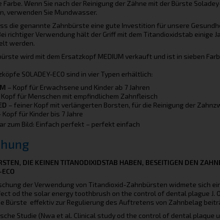
e Farbe. Wenn Sie nach der Reinigung der Zähne mit der Bürste Solad
n, verwenden Sie Mundwasser.
ss die genannte Zahnbürste eine gute Investition für unsere Gesundhe
Bei richtiger Verwendung hält der Griff mit dem Titandioxidstab einige 
lt werden.
ürste wird mit dem Ersatzkopf MEDIUM verkauft und ist in sieben Farben 
zköpfe SOLADEY-ECO sind in vier Typen erhältlich:
UM
– Kopf für Erwachsene und Kinder ab 7 Jahren
 Kopf für Menschen mit empfindlichem Zahnfleisch
ED
– feiner Kopf mit verlängerten Borsten, für die Reinigung der Zah
 Kopf für Kinder bis 7 Jahre
 zum Bild: Einfach perfekt – perfekt einfach
chung
STEN, DIE KEINEN TITANODIXIDSTAB HABEN, BESEITIGEN DEN ZAHN
-ECO
schung der Verwendung von Titandioxid-Zahnbürsten widmete sich ein ja
fect od the solar energy toothbrush on the control of dental plague J. O
e Bürste effektiv zur Regulierung des Auftretens von Zahnbelag beitr
ische Studie (Nwa et al. Clinical study od the control of dental plaqu