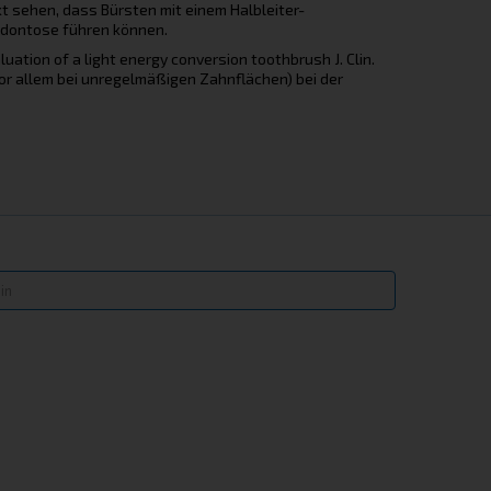
kt sehen, dass Bürsten mit einem Halbleiter-
rodontose führen können.
luation of a light energy conversion toothbrush J. Clin.
or allem bei unregelmäßigen Zahnflächen) bei der