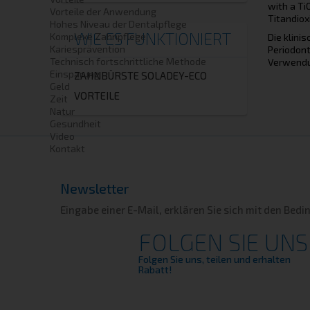
with a Ti
Vorteile der Anwendung
Titandiox
Hohes Niveau der Dentalpflege
WIE ES FUNKTIONIERT
Komplexe Zahnpflege
Die klini
Kariesprävention
Periodont
Technisch fortschrittliche Methode
Verwendun
Einsparung
ZAHNBÜRSTE SOLADEY-ECO
Geld
VORTEILE
Zeit
Natur
Gesundheit
Video
Kontakt
Newsletter
Eingabe einer E-Mail, erklären Sie sich mit den Bed
FOLGEN SIE UNS
Folgen Sie uns, teilen und erhalten
Rabatt!