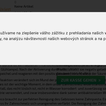
0
Keine Artikel
iviert
MwSt.
0,00 €
E ES FUNKTIONIERT
>
ZAHNBÜRSTE SOLADEY-ECO
>
TECHNOLOGIE SOLADEY
oužívame na zlepšenie vášho zážitku z prehliadania našich
hnologie Soladey
, na analýzu návštevnosti našich webových stránok a na p
legt
Ihr Warenkorb
LUTIONÄRE ZAHNBÜRSTE IST AUF DEM
CHEN MARKT EINE NEUHEIT IM BEREICH DER
Es gibt 1 Artikel in 
YGIENE.
der Bürste ist ein Halbleiter-Titandioxidstab eingebaut, der durch irgend
Gesamt Artikel (inkl. MwSt.)
e Glühlampe). Nach der Aktivierung durch Licht strahlt sie negativ gel
MwSt.
0,00 €
peichel und reagieren mit den positiv geladenen Ionen, die in der Säu
Gesamt (inkl. MwSt.)
ZUR KASSE GEHEN
Reaktion verändert sich im Mund der pH-Wert des Speichels, die Umgeb
es ist der wichtige Moment, in dem unser Zahnschmelz widerstandsfä
tall, das nicht löslich ist, nicht in Wasser korrodiert und zuverlässig s
rie verwendet, und zwar insbesondere dank seiner antibakteriellen W
co braucht zur perfekten Reinigung des Gebisses keine Zahnpasta. E
ss Ihr Zahnschmelz sich unangenehm verfärbt. Die Reinigung der Zäh