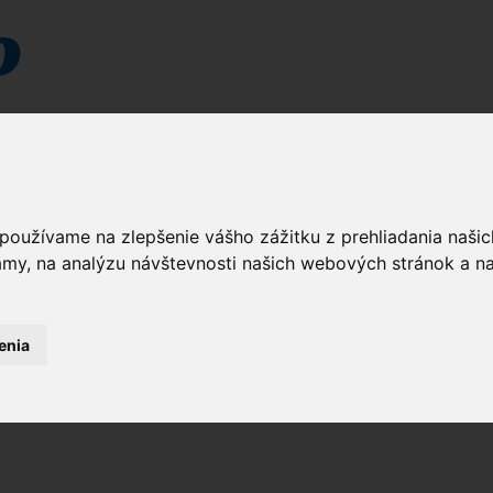
 používame na zlepšenie vášho zážitku z prehliadania naš
amy, na analýzu návštevnosti našich webových stránok a na
enia
szyka