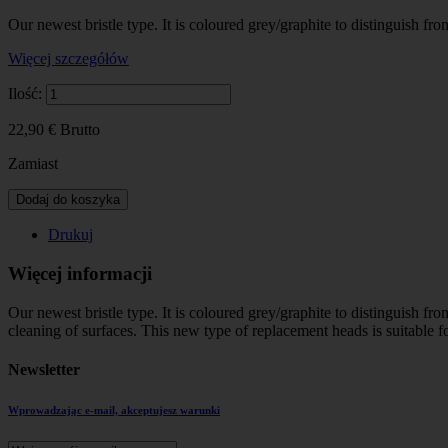
Our newest bristle type. It is coloured grey/graphite to distinguish from
Więcej szczegółów
Ilość:
22,90 €
Brutto
Zamiast
Dodaj do koszyka
Drukuj
Więcej informacji
Our newest bristle type. It is coloured grey/graphite to distinguish fr
cleaning of surfaces. This new type of replacement heads is suitable 
Newsletter
Wprowadzając e-mail, akceptujesz warunki