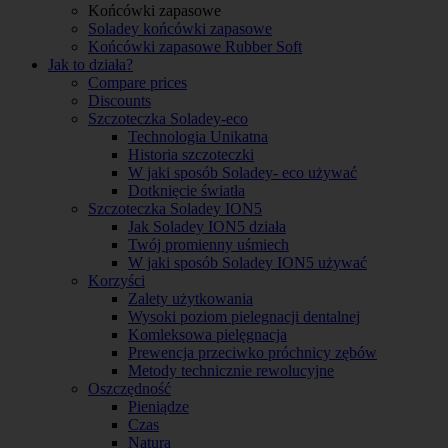
Końcówki zapasowe
Soladey końcówki zapasowe
Końcówki zapasowe Rubber Soft
Jak to działa?
Compare prices
Discounts
Szczoteczka Soladey-eco
Technologia Unikatna
Historia szczoteczki
W jaki sposób Soladey- eco używać
Dotknięcie światła
Szczoteczka Soladey ION5
Jak Soladey ION5 działa
Twój promienny uśmiech
W jaki sposób Soladey ION5 używać
Korzyści
Zalety użytkowania
Wysoki poziom pielegnacji dentalnej
Komleksowa pielęgnacja
Prewencja przeciwko próchnicy zębów
Metody technicznie rewolucyjne
Oszczędność
Pieniądze
Czas
Natura