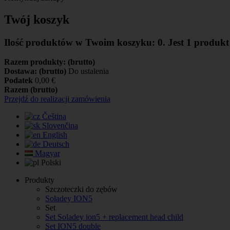
Twój koszyk
Ilość produktów w Twoim koszyku:
0
.
Jest 1 produk
Razem produkty: (brutto)
Dostawa: (brutto)
Do ustalenia
Podatek
0,00 €
Razem (brutto)
Przejdź do realizacji zamówienia
Čeština
Slovenčina
English
Deutsch
Magyar
Polski
Produkty
Szczoteczki do zębów
Soladey ION5
Set
Set Soladey ion5 + replacement head child
Set ION5 double