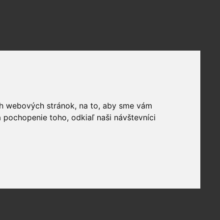
ich webových stránok, na to, aby sme vám
 pochopenie toho, odkiaľ naši návštevníci