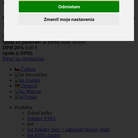
Váš nákupný košík
Odmietam
Spolu máte v košíku
0
ks tovaru
Vo vašom košíku je
Zmeniť moje nastavenia
1 produkt.
Spolu za produkty: (s DPH)
Spolu za poštovné: (s DPH)
Bude určené
DPH 20%
0,00 €
Spolu (s DPH)
Prejsť na objednávku
Čeština
Slovenčina
English
Deutsch
Magyar
Polski
Produkty
Zubné kefky
Soladey ION5
Set
Set Soladey ion5 + náhradné hlavice child
Set ION5 double