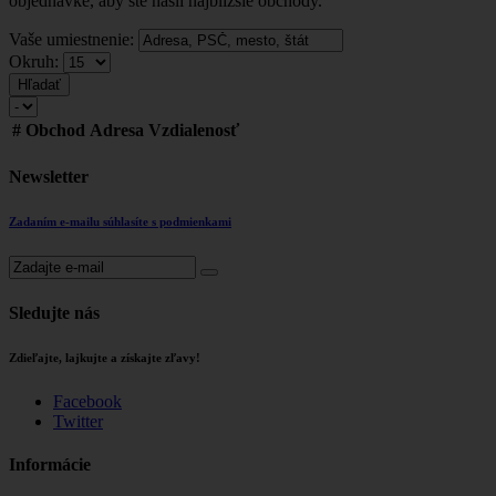
objednávke, aby ste našli najbližšie obchody.
Vaše umiestnenie:
Okruh:
Hľadať
#
Obchod
Adresa
Vzdialenosť
Newsletter
Zadaním e-mailu súhlasíte s podmienkami
Sledujte nás
Zdieľajte, lajkujte a získajte zľavy!
Facebook
Twitter
Informácie