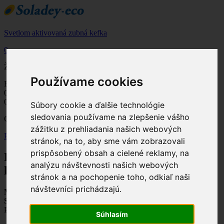
Svetlom aktivovaná zubná kefka
0
Žiadne produkty
Používame cookies
Bude určené
Poštovné
0,00 €
DPH 20%
0,00 €
Spolu
Súbory cookie a ďalšie technológie
sledovania používame na zlepšenie vášho
Ceny s DPH
zážitku z prehliadania našich webových
Pokladňa
stránok, na to, aby sme vám zobrazovali
prispôsobený obsah a cielené reklamy, na
Produkt bol úspešne pridaný do vášho
analýzu návštevnosti našich webových
košíku
stránok a na pochopenie toho, odkiaľ naši
návštevníci prichádzajú.
Množstvo
Spolu
Pokračovať v nákupe
Súhlasím