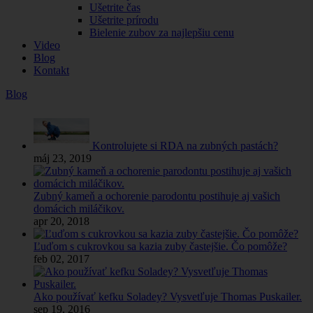
Ušetrite čas
Ušetrite prírodu
Bielenie zubov za najlepšiu cenu
Video
Blog
Kontakt
Blog
Kontrolujete si RDA na zubných pastách?
máj 23, 2019
Zubný kameň a ochorenie parodontu postihuje aj vašich
domácich miláčikov.
apr 20, 2018
Ľuďom s cukrovkou sa kazia zuby častejšie. Čo pomôže?
feb 02, 2017
Ako používať kefku Soladey? Vysvetľuje Thomas Puskailer.
sep 19, 2016