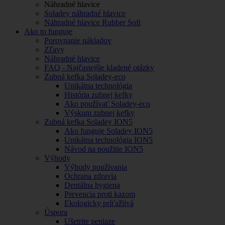
Náhradné hlavice
Soladey náhradné hlavice
Náhradné hlavice Rubber Soft
Ako to funguje
Porovnanie nákladov
Zľavy
Náhradné hlavice
FAQ - Najčastejšie kladené otázky
Zubná kefka Soladey-eco
Unikátna technológia
História zubnej kefky
Ako používať Soladey-eco
Výskum zubnej kefky
Zubná kefka Soladey ION5
Ako funguje Soladey ION5
Unikátna technológia ION5
Návod na použitie ION5
Výhody
Výhody používania
Ochrana zdravia
Dentálna hygiena
Prevencia proti kazom
Ekologicky príťažlivá
Úspora
Ušetrite peniaze